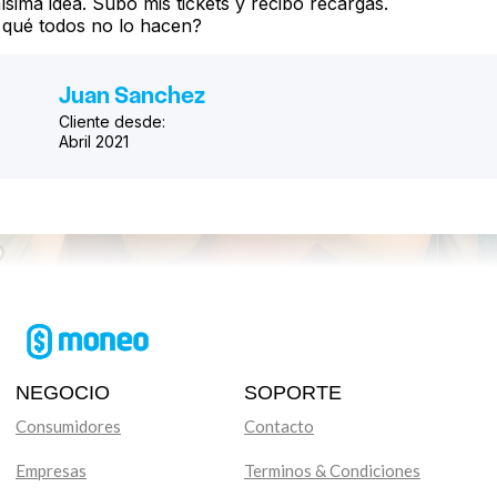
sima idea. Subo mis tickets y recibo recargas.
 qué todos no lo hacen?
Juan Sanchez
Cliente desde:
Abril 2021
f 3.
NEGOCIO
SOPORTE
Consumidores
Contacto
Empresas
Terminos & Condiciones