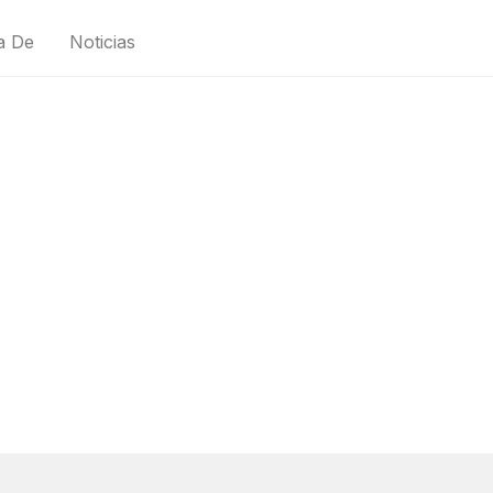
a De
Noticias
iso de Privaci